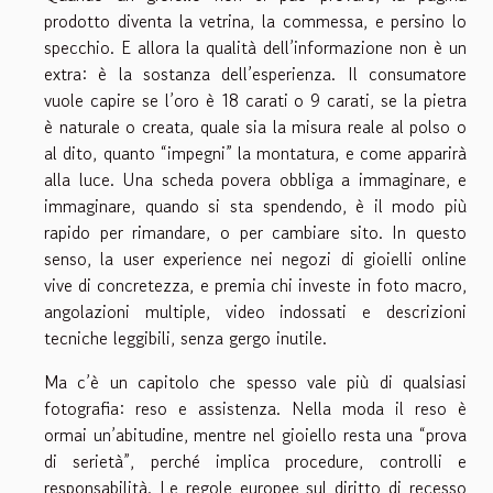
prodotto diventa la vetrina, la commessa, e persino lo
specchio. E allora la qualità dell’informazione non è un
extra: è la sostanza dell’esperienza. Il consumatore
vuole capire se l’oro è 18 carati o 9 carati, se la pietra
è naturale o creata, quale sia la misura reale al polso o
al dito, quanto “impegni” la montatura, e come apparirà
alla luce. Una scheda povera obbliga a immaginare, e
immaginare, quando si sta spendendo, è il modo più
rapido per rimandare, o per cambiare sito. In questo
senso, la user experience nei negozi di gioielli online
vive di concretezza, e premia chi investe in foto macro,
angolazioni multiple, video indossati e descrizioni
tecniche leggibili, senza gergo inutile.
Ma c’è un capitolo che spesso vale più di qualsiasi
fotografia: reso e assistenza. Nella moda il reso è
ormai un’abitudine, mentre nel gioiello resta una “prova
di serietà”, perché implica procedure, controlli e
responsabilità. Le regole europee sul diritto di recesso