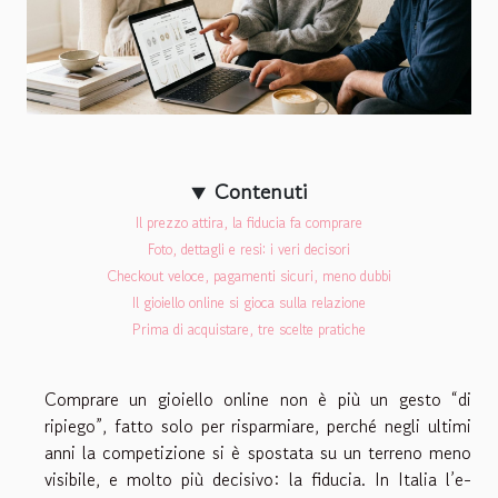
Contenuti
Il prezzo attira, la fiducia fa comprare
Foto, dettagli e resi: i veri decisori
Checkout veloce, pagamenti sicuri, meno dubbi
Il gioiello online si gioca sulla relazione
Prima di acquistare, tre scelte pratiche
Comprare un gioiello online non è più un gesto “di
ripiego”, fatto solo per risparmiare, perché negli ultimi
anni la competizione si è spostata su un terreno meno
visibile, e molto più decisivo: la fiducia. In Italia l’e-