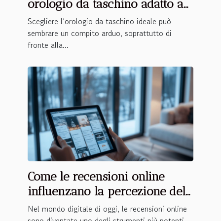
orologio da taschino adatto a
te?
Scegliere l’orologio da taschino ideale può
sembrare un compito arduo, soprattutto di
fronte alla...
Come le recensioni online
influenzano la percezione del
marchio?
Nel mondo digitale di oggi, le recensioni online
sono diventate uno degli strumenti più potenti...